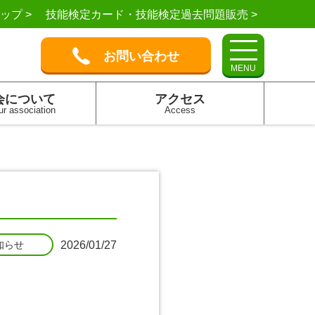
ップ >
技能検定カード・技能検定過去問題販売 >
お問い合わせ
MENU
会について
アクセス
ur association
Access
2026/01/27
知らせ